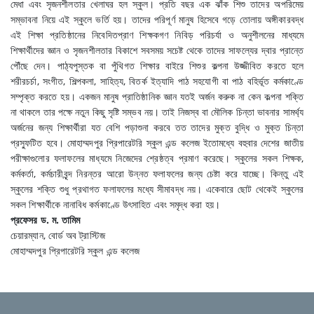
মেধা এবং সৃজনশীলতার খেলাঘর হল স্কুল। প্রতি বছর এক ঝাঁক শিশু তাদের অপরিমেয়
সম্ভাবনা নিয়ে এই স্কুলে ভর্তি হয়। তাদের পরিপূর্ণ মানুষ হিসেবে গড়ে তোলায় অঙ্গীকারবদ্ধ
এই শিক্ষা প্রতিষ্ঠানের নিবেদিতপ্রাণ শিক্ষকগণ নিবিড় পরিচর্যা ও অনুশীলনের মাধ্যমে
শিক্ষার্থীদের জ্ঞান ও সৃজনশীলতার বিকাশে সবসময় সচেষ্ট থেকে তাদের সাফল্যের দ্বার প্রান্তে
পৌঁছে দেন। পাঠ্যপুস্তক বা পুঁথিগত শিক্ষার বাইরে শিশুর কল্পনা উজ্জীবিত করতে হলে
শরীরচর্চা, সংগীত, শিল্পকলা, সাহিত্য, বিতর্ক ইত্যাদি পাঠ সহযোগী বা পাঠ বহির্ভূত কর্মকাণ্ডে
সম্পৃক্ত করতে হয়। একজন মানুষ প্রাতিষ্ঠানিক জ্ঞান যতই অর্জন করুক না কেন কল্পনা শক্তি
না থাকলে তার পক্ষে নতুন কিছু সৃষ্টি সম্ভব নয়। তাই নিজস্ব বা মৌলিক চিন্তা ভাবনার সামর্থ্য
অর্জনের জন্য শিক্ষার্থীরা যত বেশি পড়াশুনা করবে তত তাদের মুক্ত বুদ্ধি ও মুক্ত চিন্তা
প্রস্ফুটিত হবে। মোহাম্মদপুর প্রিপারেটরি স্কুল এন্ড কলেজ ইতোমধ্যে বহুবার দেশের জাতীয়
পরীক্ষাগুলোর ফলাফলের মাধ্যমে নিজেদের শ্রেষ্ঠত্ব প্রমাণ করেছে। স্কুলের সকল শিক্ষক,
কর্মকর্তা, কর্মচারীবৃন্দ নিরন্তর আরো উন্নত ফলাফলের জন্য চেষ্টা করে যাচ্ছে। কিন্তু এই
স্কুলের শক্তি শুধু প্রথাগত ফলাফলের মধ্যে সীমাবদ্ধ নয়। একেবারে ছোট থেকেই স্কুলের
সকল শিক্ষার্থীকে নানাবিধ কর্মকাণ্ডে উৎসাহিত এবং সমৃদ্ধ করা হয়।
প্রফেসর ড. ম. তামিম
চেয়ারম্যান, বোর্ড অব ট্রাস্টিজ
মোহাম্মদপুর প্রিপারেটরি স্কুল এন্ড কলেজ