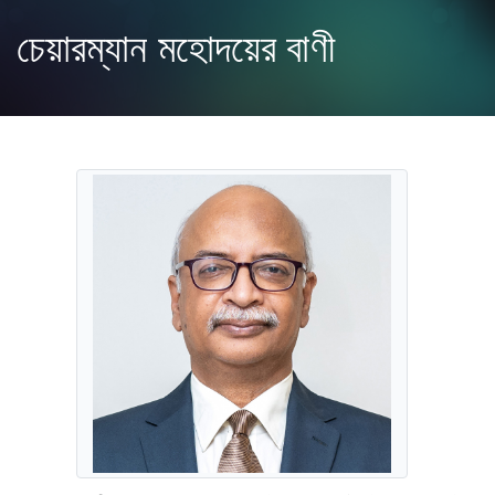
চেয়ারম্যান মহোদয়ের বাণী